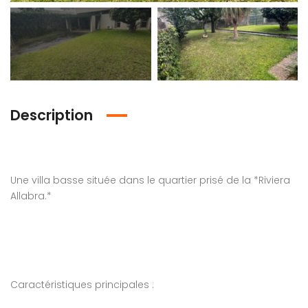
Description
em found
No item found
Une villa basse située dans le quartier prisé de la *Riviera
Allabra.*
Caractéristiques principales :