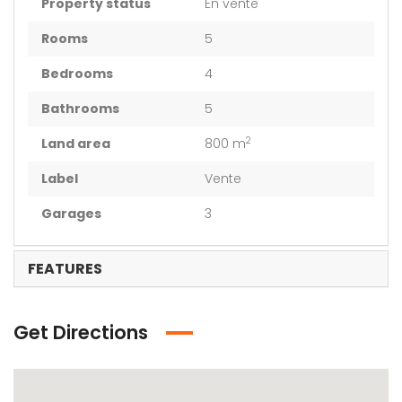
Property status
En vente
Rooms
5
Bedrooms
4
Bathrooms
5
2
Land area
800 m
Label
Vente
Garages
3
FEATURES
Get Directions