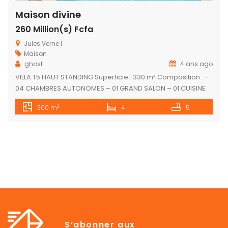
Maison divine
260 Million(s) Fcfa
Jules Verne l
Maison
ghost
4 ans ago
VILLA T5 HAUT STANDING Superficie : 330 m² Composition : –
04 CHAMBRES AUTONOMES – 01 GRAND SALON – 01 CUISINE
ÉQUIPÉE – 01 SALON à l’étage – 01 WC visiteurs – 01 GARAGE
2
300 m
4
5
DEUX VOITURES – 01 JARDIN – 01 PISCINE Document : ACD
S’abonner aux