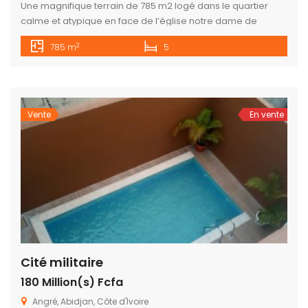
Une magnifique terrain de 785 m2 logé dans le quartier
calme et atypique en face de l’église notre dame de
l’incarnation . riviera palmeraie – projet de construction
2
785 m
5
haut standing – Prix : 290millions
Vente
En vente
Cité militaire
180 Million(s) Fcfa
Angré, Abidjan, Côte d'Ivoire