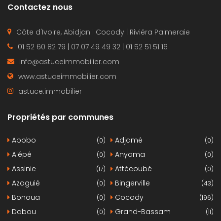
Contactez nous
Côte d'Ivoire, Abidjan | Cocody | Riviéra Palmeraie
01 52 60 82 79 | 07 07 49 49 32 | 01 52 51 51 16
info@astuceimmobilier.com
www.astuceimmobilier.com
astuce.immobilier
Propriétés par communes
Abobo
Adjamé
(0)
(0)
Alépé
Anyama
(0)
(0)
Assinie
Attécoubé
(17)
(0)
Azaguié
Bingerville
(0)
(43)
Bonoua
Cocody
(0)
(196)
Dabou
Grand-Bassam
(0)
(11)