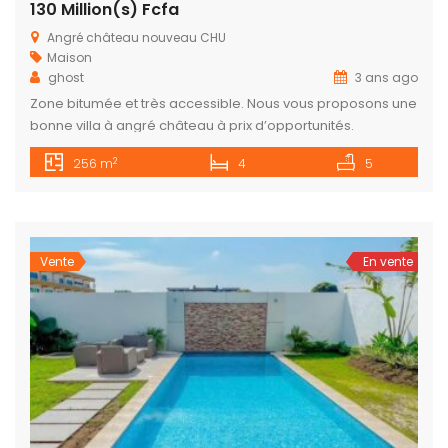
130 Million(s) Fcfa
Angré château nouveau CHU
Maison
ghost
3 ans ago
Zone bitumée et très accessible. Nous vous proposons une
bonne villa à angré château à prix d’opportunités.
2
256 m
4
5
Vente
En vente