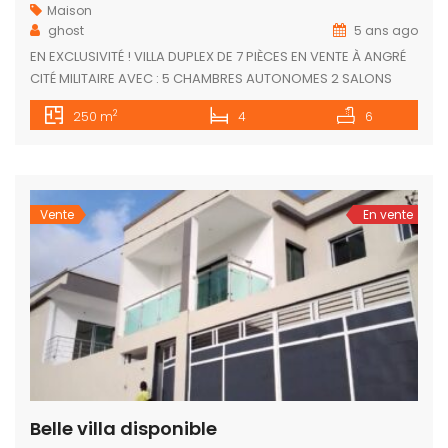
Maison
ghost
5 ans ago
EN EXCLUSIVITÉ ! VILLA DUPLEX DE 7 PIÈCES EN VENTE À ANGRÉ
CITÉ MILITAIRE AVEC : 5 CHAMBRES AUTONOMES 2 SALONS
UNE BELLE PETITE PISCINE SUPERFICIE : 250 MÈTRES CARRÉS
2
250 m
4
6
DOCUMENT : TF DE LA CITÉ NB: UN LUXE HORS COMMUN ! PRIX :
180 MILLIONS NÉGOCIABLE
Vente
En vente
Belle villa disponible