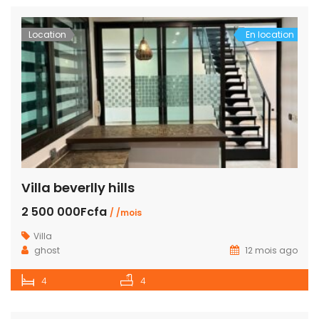
Location
En location
Villa beverlly hills
2 500 000Fcfa
/ /mois
Villa
ghost
12 mois ago
4
4