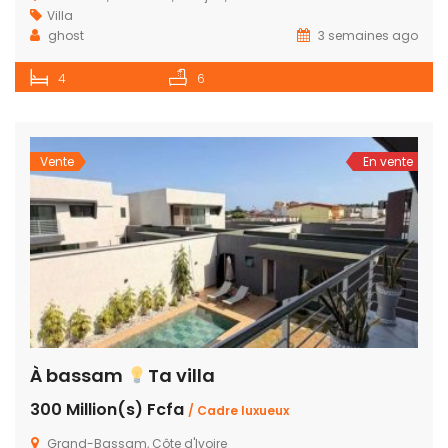
Villa
ghost
3 semaines ago
4
6
Vente
En vente
À bassam
Ta villa
300 Million(s) Fcfa
/ Cadre luxueux
Grand-Bassam, Côte d'Ivoire