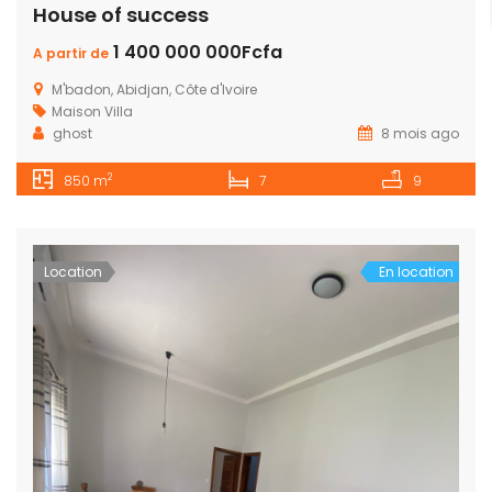
House of success
1 400 000 000Fcfa
A partir de
M'badon, Abidjan, Côte d'Ivoire
Maison
Villa
ghost
8 mois ago
2
850 m
7
9
Location
En location