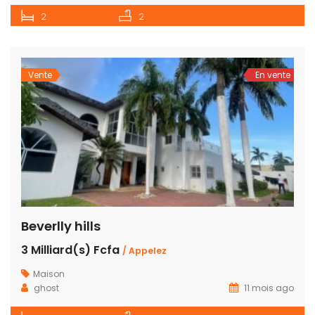
2
2
Vente
En vente
Beverlly hills
3 Milliard(s) Fcfa
/ Appelez
Maison
ghost
11 mois ago