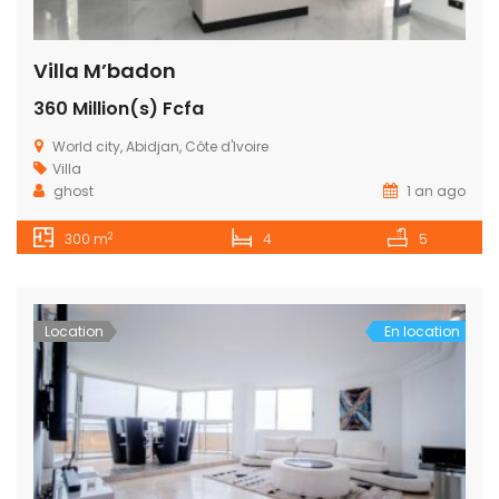
Villa M’badon
360 Million(s) Fcfa
World city, Abidjan, Côte d'Ivoire
Villa
ghost
1 an ago
2
300 m
4
5
Location
En location