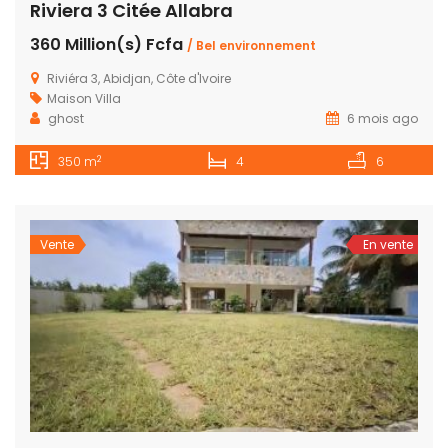
Riviera 3 Citée Allabra
360 Million(s) Fcfa
/ Bel environnement
Riviéra 3, Abidjan, Côte d'Ivoire
Maison
Villa
ghost
6 mois ago
2
350 m
4
6
Vente
En vente