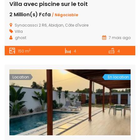
Villa avec piscine sur le toit
2 Million(s) Fcfa
/ Négociable
Synacassci 2 R6, Abidjan, Côte d'Ivoire
Villa
ghost
7 mois ago
2
150 m
4
4
Location
En location