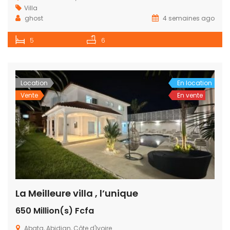
Villa
ghost
4 semaines ago
5
6
Location
En location
Vente
En vente
La Meilleure villa , l’unique
650 Million(s) Fcfa
Abata, Abidjan, Côte d'Ivoire