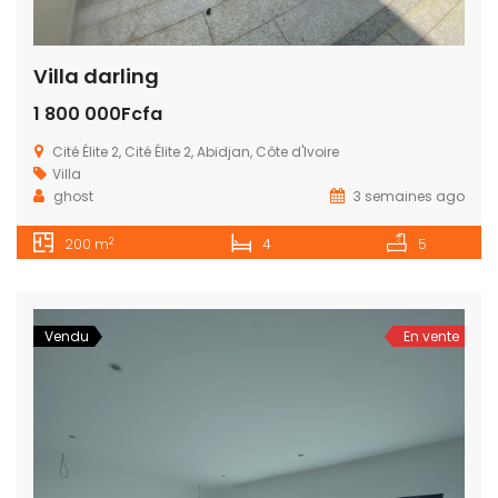
Villa darling
1 800 000Fcfa
Cité Élite 2, Cité Élite 2, Abidjan, Côte d'Ivoire
Villa
ghost
3 semaines ago
2
200 m
4
5
Vendu
En vente