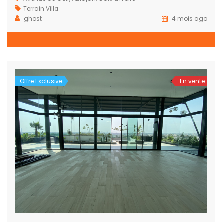
Terrain
Villa
ghost
4 mois ago
Offre Exclusive
En vente