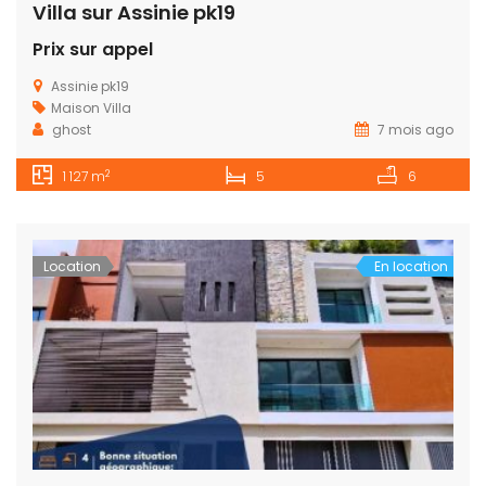
Villa sur Assinie pk19
Prix sur appel
Assinie pk19
Maison
Villa
ghost
7 mois ago
2
1 127 m
5
6
Location
En location