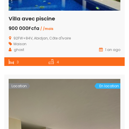
Villa avec piscine
900 000Fcfa
/ /mois
92FW+84V, Abidjan, Côte d'Ivoire
Maison
ghost
1 an ago
3
4
Location
En location