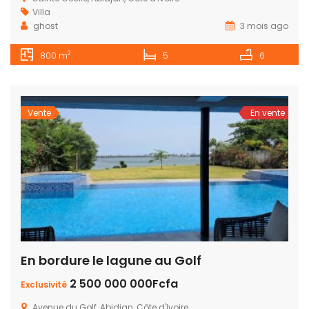
Villa
ghost
3 mois ago
2
800 m
5
6
Vente
En vente
En bordure le lagune au Golf
2 500 000 000Fcfa
Exclusivité
Avenue du Golf, Abidjan, Côte d'Ivoire