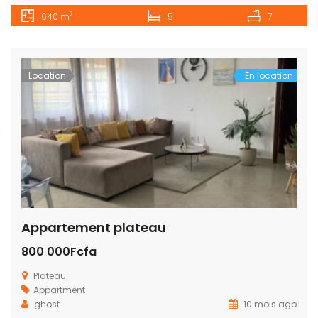
2
640 m
5
7
Location
En location
Appartement plateau
800 000Fcfa
Plateau
Appartment
ghost
10 mois ago