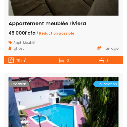
Appartement meublée riviera
45 000Fcfa
/ Réduction possible
Appt. Meublé
ghost
1 an ago
2
115 m
2
3
Location
En location