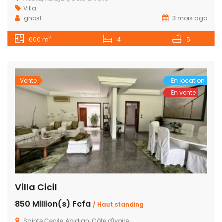
Villa
ghost
3 mois ago
2
600 m
4
5
Vente
En location
En vente
Villa Cicil
850 Million(s) Fcfa
/ Haut standing
Sainte Cecile, Abidjan, Côte d'Ivoire