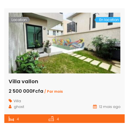
Location
En location
Villa vallon
2 500 000Fcfa
/ Par mois
Villa
ghost
12 mois ago
4
4