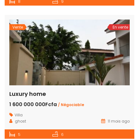
8
9
Vente
En vente
Luxury home
1 600 000 000Fcfa
/ Négociable
Villa
ghost
11 mois ago
5
6