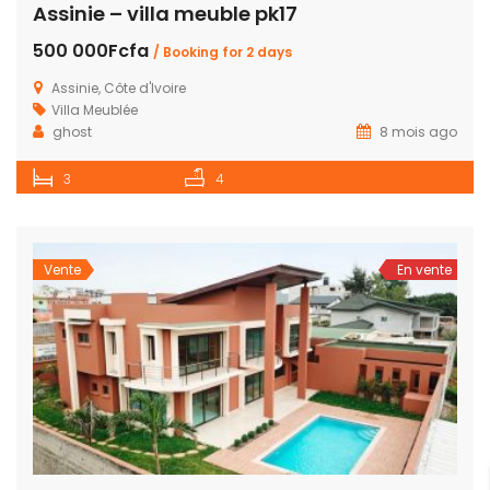
Assinie – villa meuble pk17
500 000Fcfa
/ Booking for 2 days
Assinie, Côte d'Ivoire
Villa Meublée
ghost
8 mois ago
3
4
Vente
En vente