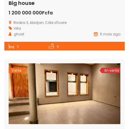
Big house
1 200 000 000Fcfa
Riviéra 3, Abidjan, Côte d'Ivoire
Villa
ghost
5 mois ago
5
6
Vente
En vente