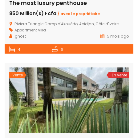
The most luxury penthouse
850 Million(s) Fcfa
/ avec le propriétaire
Riviera Triangle Camp d'Akouédo, Abidjan, Côte d'Ivoire
Appartment
Villa
ghost
5 mois ago
4
6
Vente
En vente