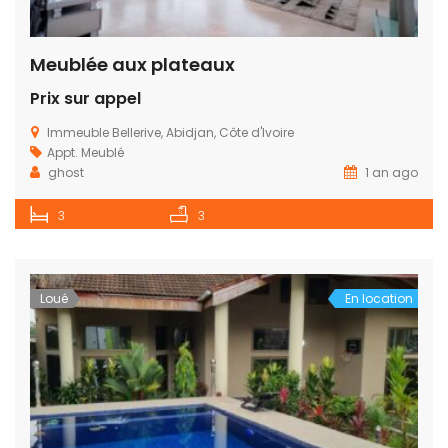
Meublée aux plateaux
Prix sur appel
Immeuble Bellerive, Abidjan, Côte d'Ivoire
Appt. Meublé
ghost
1 an ago
3
3
Loué
En location