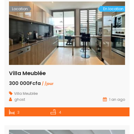
Location
En location
Villa Meublée
300 000Fcfa
/ /jour
Villa Meublée
ghost
1 an ago
3
4