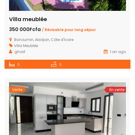
Villa meublée
350 000Fcfa
/ Révisable pour long séjour
Bonoumin, Abidjan, Côte d'Ivoire
Villa Meublée
ghost
1 an ago
5
5
Vente
En vente