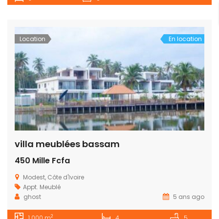
Location
En location
villa meublées bassam
450 Mille Fcfa
Modest, Côte d'Ivoire
Appt. Meublé
ghost
5 ans ago
2
1 000 m
4
5