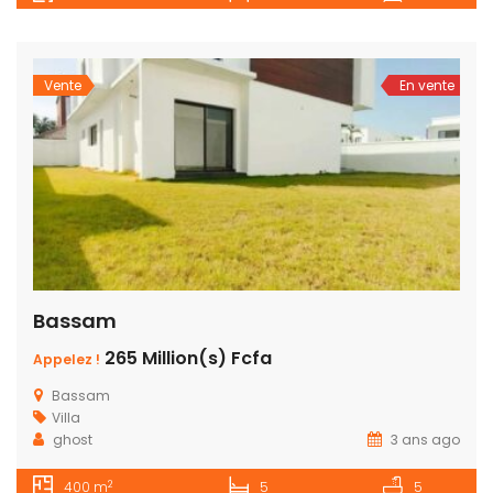
Vente
En vente
Bassam
265 Million(s) Fcfa
Appelez !
Bassam
Villa
ghost
3 ans ago
2
400 m
5
5