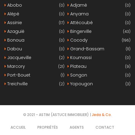
Abobo
Adjamé
(0)
(0)
Alépé
Anyama
(0)
(0)
Assinie
Attécoubé
(17)
(0)
Azaguié
Bingerville
(0)
(43)
Bonoua
Cocody
(0)
(196)
Dabou
Grand-Bassam
(0)
(11)
Jacqueville
Koumassi
(2)
(0)
Marcory
Plateau
(21)
(9)
Port-Bouet
Songon
(1)
(0)
Treichville
Yopougon
(2)
(3)
© 2021 - ASTIM (ASTUCE IMMOBILIER) |
Jeda & Co.
ACCUEIL
PROPRIÉTÉS
AGENTS
CONTACT