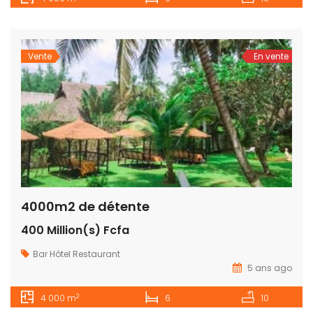
Vente
En vente
4000m2 de détente
400 Million(s) Fcfa
Bar
Hôtel
Restaurant
5 ans ago
2
4 000 m
6
10