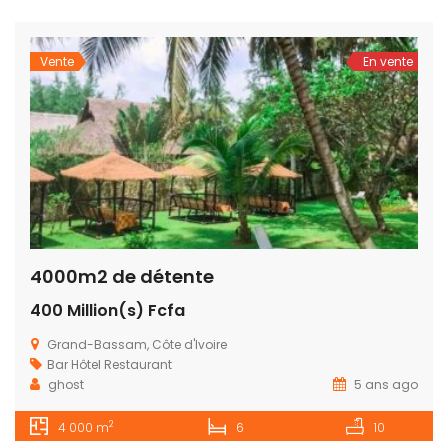
Vente
En vente
4000m2 de détente
400 Million(s) Fcfa
Grand-Bassam, Côte d'Ivoire
Bar
Hôtel
Restaurant
ghost
5 ans ago
2
4 000 m
6
10