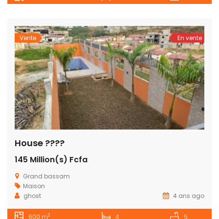
Vente
En vente
House ????
145 Million(s) Fcfa
Grand bassam
Maison
ghost
4 ans ago
2
600 m
4
5