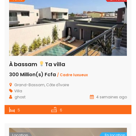
À bassam
Ta villa
300 Million(s) Fcfa
/ Cadre luxueux
Grand-Bassam, Côte d'Ivoire
Villa
ghost
4 semaines ago
5
6
Location
En location