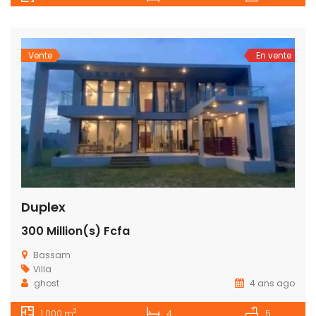
Vente
En vente
Duplex
300 Million(s) Fcfa
Bassam
Villa
ghost
4 ans ago
2
1 000 m
4
5