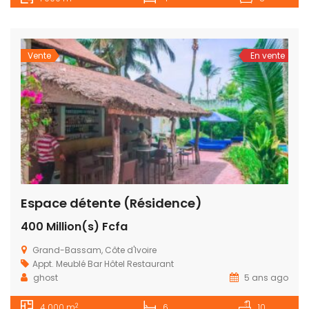
Vente
En vente
Espace détente (Résidence)
400 Million(s) Fcfa
Grand-Bassam, Côte d'Ivoire
Appt. Meublé
Bar
Hôtel
Restaurant
ghost
5 ans ago
2
4 000 m
6
10