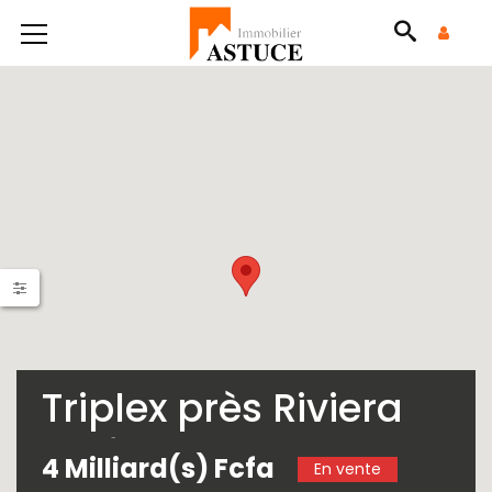
Triplex près Riviera
golf
4 Milliard(s) Fcfa
En vente