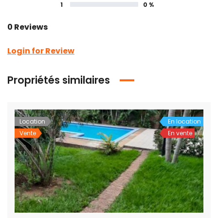
1
0 %
0 Reviews
Login for Review
Propriétés similaires
Location
En location
Vente
En vente