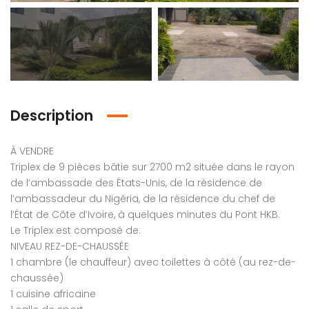
Description
em found
No item found
À VENDRE
Triplex de 9 pièces bâtie sur 2700 m2 située dans le rayon
de l’ambassade des États-Unis, de la résidence de
l’ambassadeur du Nigéria, de la résidence du chef de
l’État de Côte d’Ivoire, à quelques minutes du Pont HKB.
Le Triplex est composé de:
NIVEAU REZ-DE-CHAUSSÉE
1 chambre (le chauffeur) avec toilettes à côté (au rez-de-
chaussée)
1 cuisine africaine