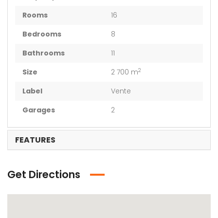
Rooms
16
Bedrooms
8
Bathrooms
11
2
Size
2 700 m
Label
Vente
Garages
2
FEATURES
Get Directions