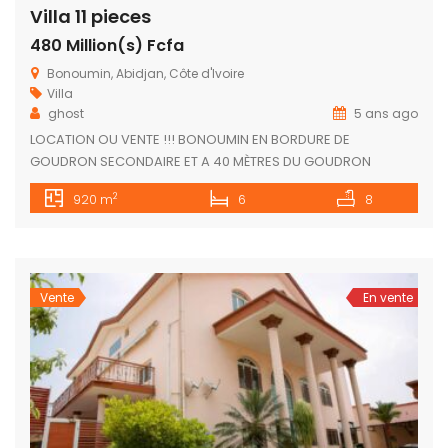
Villa 11 pieces
480 Million(s) Fcfa
Bonoumin, Abidjan, Côte d'Ivoire
Villa
ghost
5 ans ago
LOCATION OU VENTE !!! BONOUMIN EN BORDURE DE
GOUDRON SECONDAIRE ET A 40 MÈTRES DU GOUDRON
PRINCIPAL UN DUPLEX DE TYPE EUROPÉEN ARBORÉ ET
2
920 m
6
8
VERDOYANT AVEC UN GRAND JARDIN ET UNE TRES BELLE
PISCINE COMPOSÉ COMME SUIT: REZ-DE-CHAUSSÉE ◇ GRAND
JARDIN ♤ GARAGE DE 3 VOITURES ♧ 2 CUISINES ♡ PISCINE ♧ 1
GRAND SÉJOUR […]
Vente
En vente