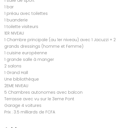
1 salle de sport
1 bar
1 préau avec toilettes
1 buanderie
1 toilette visiteurs
1ER NIVEAU
1 Chambre principale (au 1er niveau) avec 1 Jacuzzi + 2
grands dressings (homme et Femme)
1 cuisine européenne
1 grande salle à manger
2 salons
1 Grand Hall
Une bibliothèque
2EME NIVEAU
5 Chambres autonomes avec balcon
Terrasse avec vu sur le 3eme Pont
Garage 4 voitures
Prix : 3.5 milliards de FCFA