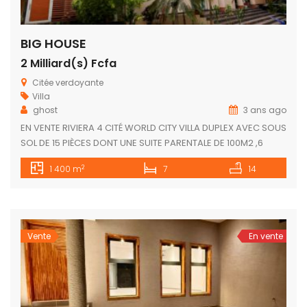
BIG HOUSE
2 Milliard(s) Fcfa
Citée verdoyante
Villa
ghost
3 ans ago
EN VENTE RIVIERA 4 CITÉ WORLD CITY VILLA DUPLEX AVEC SOUS
SOL DE 15 PIÈCES DONT UNE SUITE PARENTALE DE 100M2 ,6
AUTRES CHAMBRES AUTONOMES UN GRANDE SALLE DE
2
1 400 m
7
14
RÉUNION,3 SALONS,UNE SALLE DE FÊTE, UNE BOYERIE , UNE
PISCINE, UN BÂTIMENT ANNEXE DE 2PIÈCES ,UN PRÉAU VITRÉ
CLIMATISÉ, UNE GRANDE CUISINE EUROPÉENNE,UNE CUISINE
AFRICAINE,UNE BUANDERIE, […]
Vente
En vente