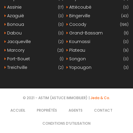
Assinie
Attécoubé
(17)
(0)
Azaguié
Bingerville
(0)
(43)
Bonoua
Cocody
(0)
(196)
Dabou
Grand-Bassam
(0)
(11)
Jacqueville
Koumassi
(2)
(0)
Marcory
Plateau
(21)
(9)
Port-Bouet
Songon
(1)
(0)
Treichville
Yopougon
(2)
(3)
© 2021 - ASTIM (ASTUCE IMMOBILIER) |
Jeda & Co.
ACCUEIL
PROPRIÉTÉS
AGENTS
CONTACT
CONDITIONS D’UTILISATION