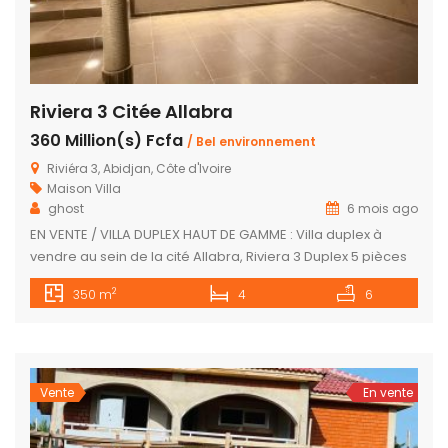
Riviera 3 Citée Allabra
360 Million(s) Fcfa
/ Bel environnement
Riviéra 3, Abidjan, Côte d'Ivoire
Maison
Villa
ghost
6 mois ago
EN VENTE / VILLA DUPLEX HAUT DE GAMME : Villa duplex à
vendre au sein de la cité Allabra, Riviera 3 Duplex 5 pièces
avec piscine – ⁠1 séjour – 1 chambre principale avec
2
350 m
4
6
dressing et balcon privatif – 2 chambres autonome dont
une avec balcon – 1 chambre de service – Cuisine équipée
– […]
Vente
En vente