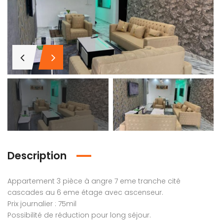
assam
Ta villa
Terrain dans la plus belle citée
Million(s) Fcfa
280 Million(s) Fcfa
/ Cadre luxueux
Opportunité
1 hecta
nd-Bassam, Côte d'Ivoire
Cité Élite 2, Cité Élite 2, Abidjan, Côte d'Ivoire
ZONE 3 TR
Description
Appartement 3 pièce à angre 7 eme tranche cité
cascades au 6 eme étage avec ascenseur.
Prix journalier : 75mil
Possibilité de réduction pour long séjour.