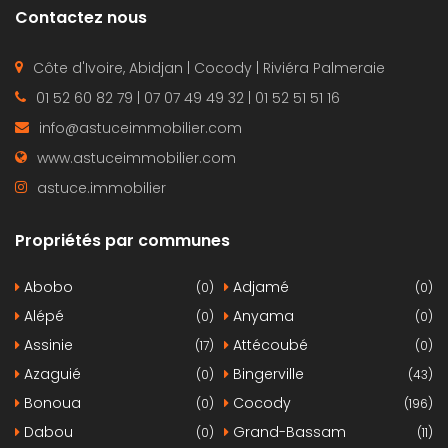
Contactez nous
Côte d'Ivoire, Abidjan | Cocody | Riviéra Palmeraie
01 52 60 82 79 | 07 07 49 49 32 | 01 52 51 51 16
info@astuceimmobilier.com
www.astuceimmobilier.com
astuce.immobilier
Propriétés par communes
Abobo
Adjamé
(0)
(0)
Alépé
Anyama
(0)
(0)
Assinie
Attécoubé
(17)
(0)
Azaguié
Bingerville
(0)
(43)
Bonoua
Cocody
(0)
(196)
Dabou
Grand-Bassam
(0)
(11)