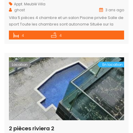
Appt. Meublé
Villa
ghost
3 ans ago
Villa 5 pièces 4 chambre et un salon Piscine privée Salle de
sport Toute les chambres sont autonome Située sur la
route d’abatta carrefour bceao 350.000f/ jour
4
4
Location
En location
2 pièces riviera 2