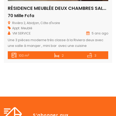
RÉSIDENCE MEUBLÉE DEUX CHAMBRES SALON HAUT STANDING RIVIERA DEUX
70 Mille Fcfa
Riviéra 2, Abidjan, Côte d'Ivoire
Appt. Meublé
VM SERVICE
5 ans ago
Une 3 pièces moderne très classe à la Riviera deux avec
une salle à manger , mini bar avec une cuisine
européenne entièrement équipée(micro-
2
100 m
2
3
onde,réfrigérateur,la cuisinière,chauffe-eau,..), la
climatisation parfaite, cadre sécurisé luxueux pour un
confort inégalable. Réduction possible pour long séjour
Riviera 2 en face du restaurant RIFAT
S’abonner aux