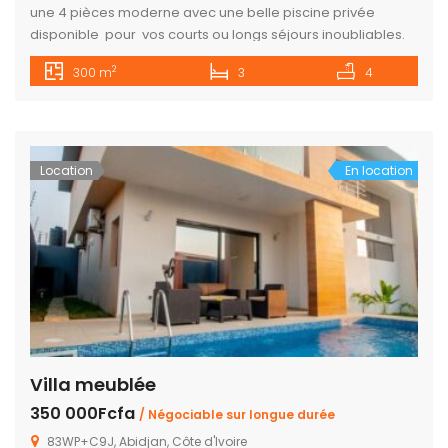
une 4 pièces moderne avec une belle piscine privée
disponible pour vos courts ou longs séjours inoubliables.
Un cadre paisible , sécurisé et très confortable avec toutes
2
300 m
3
4
les commodités LIEU : Angré Château , cité militaire
Location
En location
Villa meublée
350 000Fcfa
/ Négociable sur longue durée
83WP+C9J, Abidjan, Côte d'Ivoire