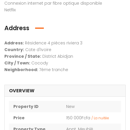
Connexion internet par fibre optique disponible
Netflix
Address
Address:
Résidence 4 pièces riviera 3
em found
No item found
Country:
Cote d'Ivoire
Province / State:
District Abidjan
City / Town:
Cocody
Neighborhood:
7ème tranche
OVERVIEW
Property ID
New
Price
150 000Fcfa
/ La nuitée
Property Type
Appt. Meublé