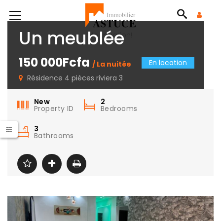
Un meublée
No Location!
150 000Fcfa
En location
/ La nuitée
Résidence 4 pièces riviera 3
New
2
Property ID
Bedrooms
3
Bathrooms