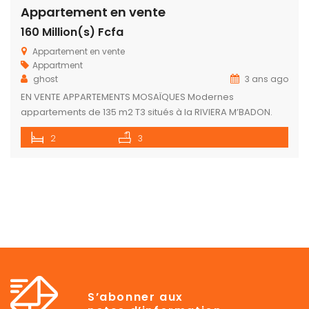
Appartement en vente
160 Million(s) Fcfa
Appartement en vente
Appartment
ghost
3 ans ago
EN VENTE APPARTEMENTS MOSAÏQUES Modernes
appartements de 135 m2 T3 situés à la RIVIERA M’BADON.
Matériaux et finitions impeccables pour ce bien construit
2
3
récemment. Prestations de qualité et luminosité sont au
rendez-vous. MOSAÏQUES se composent d’un salon avec
vue sur une terrasse, d’une cuisine équipée moderne et
d’un toilette visiteurs. La partie nuit présente deux […]
S’abonner aux