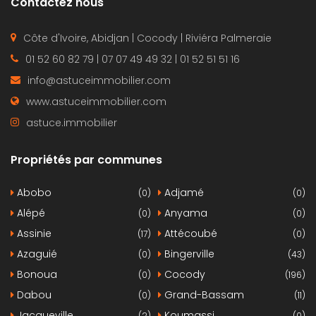
Contactez nous
Côte d'Ivoire, Abidjan | Cocody | Riviéra Palmeraie
01 52 60 82 79 | 07 07 49 49 32 | 01 52 51 51 16
info@astuceimmobilier.com
www.astuceimmobilier.com
astuce.immobilier
Propriétés par communes
Abobo
Adjamé
(0)
(0)
Alépé
Anyama
(0)
(0)
Assinie
Attécoubé
(17)
(0)
Azaguié
Bingerville
(0)
(43)
Bonoua
Cocody
(0)
(196)
Dabou
Grand-Bassam
(0)
(11)
Jacqueville
Koumassi
(2)
(0)