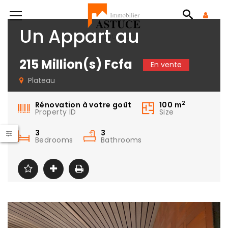
Un Appart au
No Location!
plateau
215 Million(s) Fcfa
En vente
Plateau
2
Rénovation à votre goût
100
m
Property ID
Size
3
3
Bedrooms
Bathrooms