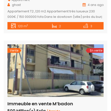
ghost
4 ans ago
Appartement T2 ,120 m2 Appartement très luxueux 230
000€ / 150 000000 fcfa Dans le dowtown (ville) près du burj
khalifa A savoir dans les appartements tu as un accueille (
2
120 m
2
3
lobby) avec sécurité. Un espace spa Barbecue Espace
enfant Gym Picsine Détente
Vente
En vente
Immeuble en vente M’badon
500 Million(s) Fcfa