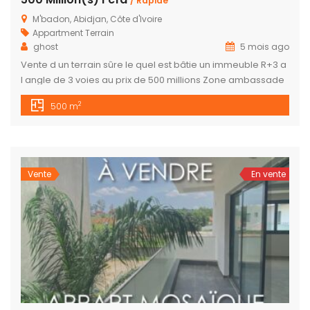
/ Rapide
M'badon, Abidjan, Côte d'Ivoire
Appartment
Terrain
ghost
5 mois ago
Vente d un terrain sûre le quel est bâtie un immeuble R+3 a
l angle de 3 voies au prix de 500 millions Zone ambassade
de chine 9 appartement de 3 pièces loyer 320 mille 5
2
500 m
studio à 150 mille Superficie 500M2 Document ACD rapport
mensuel 3.540.000 Fcfa
Vente
En vente