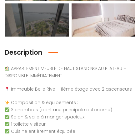
Description
em found
No item found
APPARTEMENT MEUBLÉ DE HAUT STANDING AU PLATEAU –
DISPONIBLE IMMÉDIATEMENT
Immeuble Belle Rive – 11ème étage avec 2 ascenseurs
Composition & équipements :
3 chambres (dont une principale autonome)
Salon & salle à manger spacieux
1 toilette visiteur
Cuisine entièrement équipée :