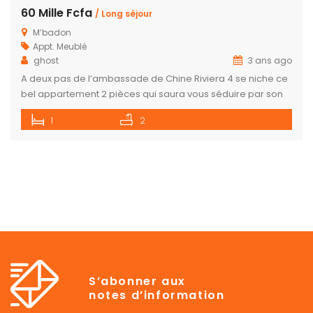
60 Mille Fcfa
/ Long séjour
M’badon
Appt. Meublé
ghost
3 ans ago
A deux pas de l’ambassade de Chine Riviera 4 se niche ce
bel appartement 2 pièces qui saura vous séduire par son
confort. Toutes les commodités sont réunis pour offrir un
1
2
séjour agréable. Eau-chaude Climatisation Internet Netflix,
Amazon prime Cuisine entièrement équipée Cafetière
Micro-ondes Grille pain Grande terrasse aménagée
Barbecue 60 000F/la nuitée Parking interne […]
S’abonner aux
notes d’information