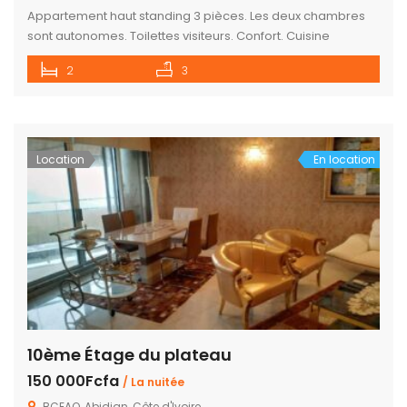
Appartement haut standing 3 pièces. Les deux chambres
sont autonomes. Toilettes visiteurs. Confort. Cuisine
équipée. Sécurité 24/24. Wifi. Canal. Netflix. Service de
2
3
ménage. Confort.
Location
En location
10ème Étage du plateau
150 000Fcfa
/ La nuitée
BCEAO, Abidjan, Côte d'Ivoire