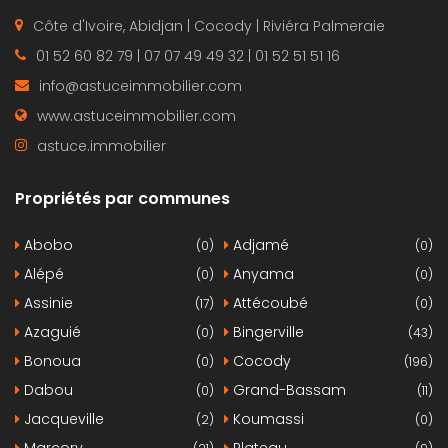
Côte d'Ivoire, Abidjan | Cocody | Riviéra Palmeraie
01 52 60 82 79 | 07 07 49 49 32 | 01 52 51 51 16
info@astuceimmobilier.com
www.astuceimmobilier.com
astuce.immobilier
Propriétés par communes
Abobo
Adjamé
(0)
(0)
Alépé
Anyama
(0)
(0)
Assinie
Attécoubé
(17)
(0)
Azaguié
Bingerville
(0)
(43)
Bonoua
Cocody
(0)
(196)
Dabou
Grand-Bassam
(0)
(11)
Jacqueville
Koumassi
(2)
(0)