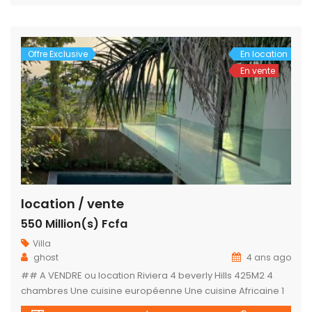
PISCINE, UN BÂTIMENT ANNEXE DE 2PIÈCES ,UN PRÉAU VITRÉ
CLIMATISÉ, UNE GRANDE CUISINE EUROPÉENNE,UNE CUISINE
AFRICAINE,UNE BUANDERIE, […]
Offre Exclusive
En location
En vente
location / vente
550 Million(s) Fcfa
Villa
ghost
4 ans ago
## A VENDRE ou location Riviera 4 beverly Hills 425M2 4
chambres Une cuisine européenne Une cuisine Africaine 1
Salon 1Piscine + Jacuzzi Garage 2 voitures Prix: Achat: 550