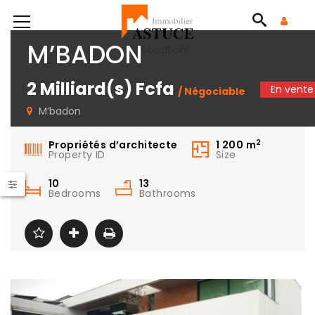
M’BADON
No Location!
2 Milliard(s) Fcfa
En vente
/ Négociable
M’badon
2
Propriétés d’architecte
1 200
m
Property ID
Size
10
13
Bedrooms
Bathrooms