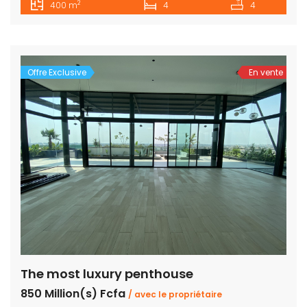
2
400 m
4
4
millions negociable Location: 2,5 millions visite sur rendez
vous
Offre Exclusive
En vente
The most luxury penthouse
850 Million(s) Fcfa
/ avec le propriétaire