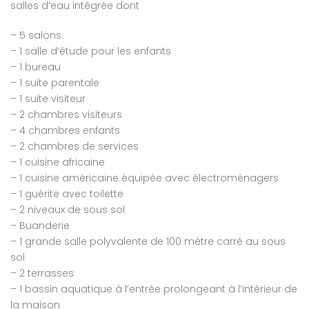
salles d’eau intégrée dont
– 5 salons
– 1 salle d’étude pour les enfants
– 1 bureau
– 1 suite parentale
– 1 suite visiteur
– 2 chambres visiteurs
em found
No item found
– 4 chambres enfants
– 2 chambres de services
– 1 cuisine africaine
– 1 cuisine américaine équipée avec électroménagers
– 1 guérite avec toilette
– 2 niveaux de sous sol
– Buanderie
– 1 grande salle polyvalente de 100 mètre carré au sous
sol
– 2 terrasses
– 1 bassin aquatique à l’entrée prolongeant à l’intérieur de
la maison