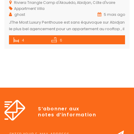
Riviera Triangle Camp d'Akouédo, Abidjan, Côte d'Ivoire
Appartment
Villa
ghost
5 mois ago
JThe Most Luxury Penthouse est sans équivoque sur Abidjan
le plus bel agencement pour un appartement au rooftop , il
a une vue imprenable sur tout Abidjan Nord et dispose d’un
4
6
systèmes de sécurité très performant . 4 chambres
autonomes dont la principale 1 cuisine + buanderie +
garde manger 2 sejours dont l’une équiper […]
S’abonner aux
notes d’information