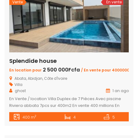
Vente
En vente
Splendide house
2 500 000Fcfa
En location pour
/ En vente pour 400000000
Abata, Abidjan, Côte d'Ivoire
Villa
ghost
1 an ago
En Vente / location Villa Duplex de 7 Pièces Avec piscine
Riviera abbata 7pcs sur 400m2 En vente 400 millions En
location 2.5000.000 Fcfa video immersive via Whassap :
2
400 m
4
5
+225 0152608279 Avec piscine En bordure de la lagune