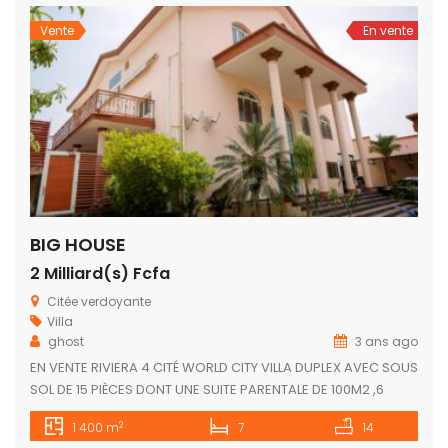
Vente
En vente
BIG HOUSE
2 Milliard(s) Fcfa
Citée verdoyante
Villa
ghost
3 ans ago
EN VENTE RIVIERA 4 CITÉ WORLD CITY VILLA DUPLEX AVEC SOUS
SOL DE 15 PIÈCES DONT UNE SUITE PARENTALE DE 100M2 ,6
AUTRES CHAMBRES AUTONOMES UN GRANDE SALLE DE
2
1 400 m
7
14
RÉUNION,3 SALONS,UNE SALLE DE FÊTE, UNE BOYERIE , UNE