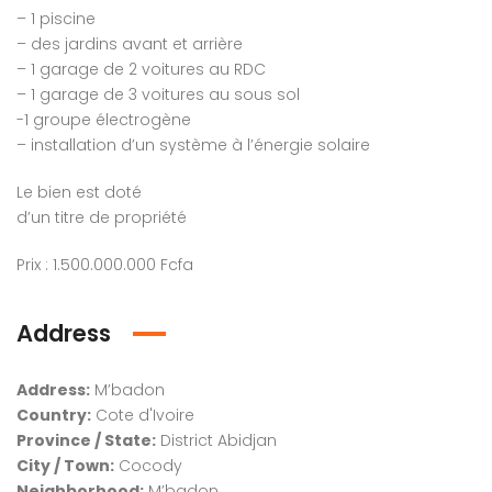
– 1 piscine
– des jardins avant et arrière
– 1 garage de 2 voitures au RDC
– 1 garage de 3 voitures au sous sol
-1 groupe électrogène
– installation d’un système à l’énergie solaire
Le bien est doté
d’un titre de propriété
Prix : 1.500.000.000 Fcfa
Address
Address:
M’badon
Country:
Cote d'Ivoire
Province / State:
District Abidjan
City / Town:
Cocody
Neighborhood:
M’badon