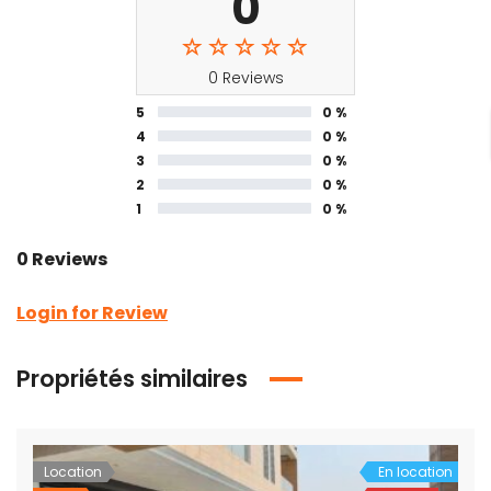
0
0 Reviews
5
0 %
4
0 %
3
0 %
2
0 %
1
0 %
0 Reviews
Login for Review
Propriétés similaires
Location
En location