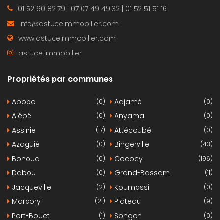
01 52 60 82 79 | 07 07 49 49 32 | 01 52 51 51 16
info@astuceimmobilier.com
www.astuceimmobilier.com
astuce.immobilier
Propriétés par communes
Abobo
Adjamé
(0)
(0)
Alépé
Anyama
(0)
(0)
Assinie
Attécoubé
(17)
(0)
Azaguié
Bingerville
(0)
(43)
Bonoua
Cocody
(0)
(196)
Dabou
Grand-Bassam
(0)
(11)
Jacqueville
Koumassi
(2)
(0)
Marcory
Plateau
(21)
(9)
Port-Bouet
Songon
(1)
(0)