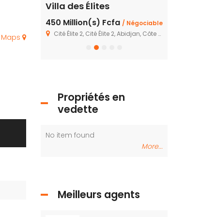
Villa des Élites
450 Million(s) Fcfa
/ Négociable
idjan, Côte d'Ivoire
Cité Élite 2, Cité Élite 2, Abidjan, Côte d'Ivoire
e Maps
Propriétés en
vedette
No item found
No item found
More...
Meilleurs agents