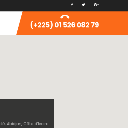
(+225) 01 526 082 79
é, Abidjan, Côte d'Ivoire