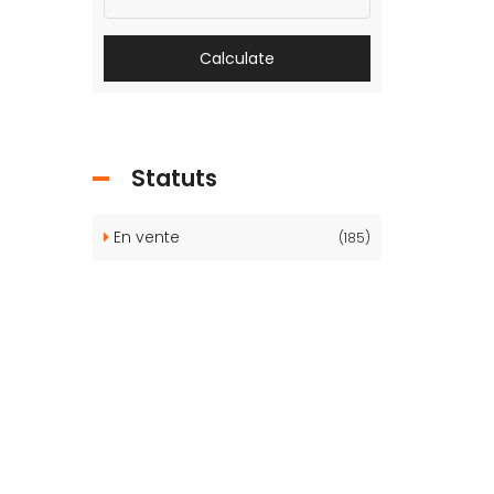
Calculate
Statuts
En vente
(185)