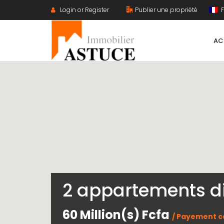
Login or Register
Publier une propriété
F
AC
2 appartements d
60 Million(s) Fcfa
/ Payement c