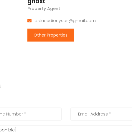
ghost
Property Agent
astucedionysos@gmail.com
Other Properties