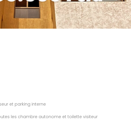
Terrain dans la plus belle citée
Usine industrielle sur 16323m2 en zone 3
s) Fcfa
15 000 000 000Fcfa
1 hectare 6323 m2
/ Tout l’équipe
te d'Ivoire
ZONE 3 TREICHVILLE, Rue Roger Zinsou, Abidjan, Côte d'Ivoire
ur et parking interne
tes les chambre autonome et toilette visiteur