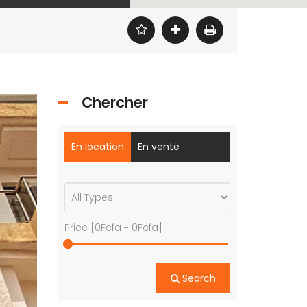
Chercher
En location
En vente
Price [
0Fcfa
-
0Fcfa
]
Search