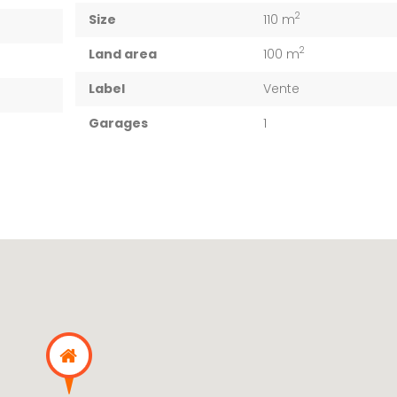
2
Size
110 m
2
Land area
100 m
Label
Vente
Garages
1