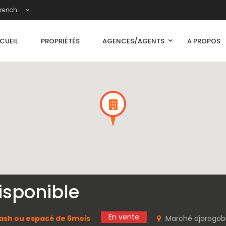
rench
CUEIL
PROPRIÉTÉS
AGENCES/AGENTS
A PROPOS
isponible
En vente
ash ou espacé de 6mois
Marché djorogobit