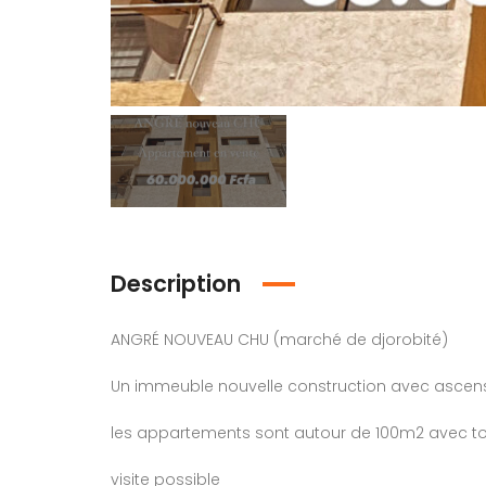
À bassam
Ta villa
Description
300 Million(s) Fcfa
280 Million(
/ Cadre luxueux
Opportunité
ANGRÉ NOUVEAU CHU (marché de djorobité)
Grand-Bassam, Côte d'Ivoire
Cité Élite 2, Cité Élite 2, Abidjan, Cô
Un immeuble nouvelle construction avec ascense
les appartements sont autour de 100m2 avec tou
visite possible