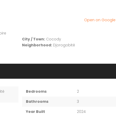
Villa darling
1 800 000Fcfa
Cité Élite 2, Cité Élite 2, Ab
Open on Googl
oire
City / Town:
Cocody
Neighborhood:
Djorogobité
No item found
No item found
ité
Bedrooms
2
Bathrooms
3
Year Built
2024